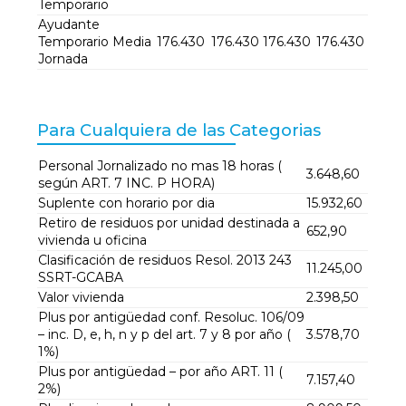
Temporario
Ayudante
Temporario Media
176.430
176.430
176.430
176.430
Jornada
Para Cualquiera de las Categorias
Personal Jornalizado no mas 18 horas (
3.648,60
según ART. 7 INC. P HORA)
Suplente con horario por dia
15.932,60
Retiro de residuos por unidad destinada a
652,90
vivienda u oficina
Clasificación de residuos Resol. 2013 243
11.245,00
SSRT-GCABA
Valor vivienda
2.398,50
Plus por antigüedad conf. Resoluc. 106/09
– inc. D, e, h, n y p del art. 7 y 8 por año (
3.578,70
1%)
Plus por antigüedad – por año ART. 11 (
7.157,40
2%)