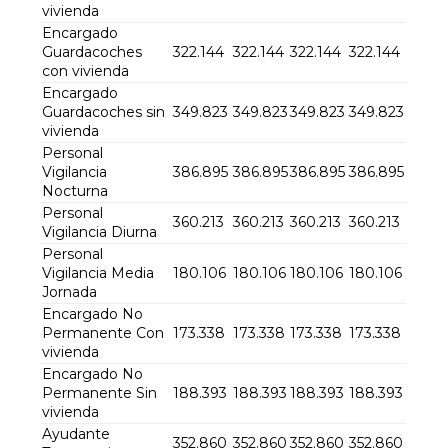
vivienda
Encargado
Guardacoches
322.144
322.144
322.144
322.144
con vivienda
Encargado
Guardacoches sin
349.823
349.823
349.823
349.823
vivienda
Personal
Vigilancia
386.895
386.895
386.895
386.895
Nocturna
Personal
360.213
360.213
360.213
360.213
Vigilancia Diurna
Personal
Vigilancia Media
180.106
180.106
180.106
180.106
Jornada
Encargado No
Permanente Con
173.338
173.338
173.338
173.338
vivienda
Encargado No
Permanente Sin
188.393
188.393
188.393
188.393
vivienda
Ayudante
352.860
352.860
352.860
352.860