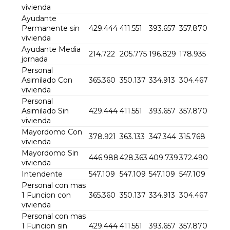
vivienda
Ayudante
Permanente sin
429.444
411.551
393.657
357.870
vivienda
Ayudante Media
214.722
205.775
196.829
178.935
jornada
Personal
Asimilado Con
365.360
350.137
334.913
304.467
vivienda
Personal
Asimilado Sin
429.444
411.551
393.657
357.870
vivienda
Mayordomo Con
378.921
363.133
347.344
315.768
vivienda
Mayordomo Sin
446.988
428.363
409.739
372.490
vivienda
Intendente
547.109
547.109
547.109
547.109
Personal con mas
1 Funcion con
365.360
350.137
334.913
304.467
vivienda
Personal con mas
1 Funcion sin
429.444
411.551
393.657
357.870