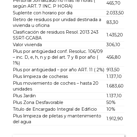
Personal Jornalizado no mas 18 horas (
465,70
según ART. 7 INC. P HORA)
Suplente con horario por dia
2.033,50
Retiro de residuos por unidad destinada a
83,30
vivienda u oficina
Clasificación de residuos Resol. 2013 243
1.435,20
SSRT-GCABA
Valor vivienda
306,10
Plus por antigüedad conf. Resoluc. 106/09
– inc. D, e, h, n y p del art. 7 y 8 por año (
456,80
1%)
Plus por antigüedad – por año ART. 11 ( 2%)
913,50
Plus limpieza de cocheras
1.137,10
Plus moviemiento de coches – hasta 20
1.683,60
unidades
Plus Jardin
1.137,10
Plus Zona Desfavorable
50%
Titulo de Encargado Integral de Edificio
10%
Plus limpieza de piletas y mantenimiento
1.912,90
del agua