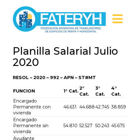
Planilla Salarial Julio
2020
RESOL – 2020 – 992 – APN – ST#MT
2°
3°
4°
FUNCION
1° Cat.
Cat.
Cat.
Cat.
Encargado
Permanente con
46.631
44.688
42.745
38.859
vivienda
Encargado
Permanente sin
54.810
52.527
50.243
45.675
vivienda
Ayudante