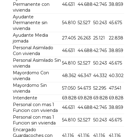
Permanente con
46.631
44.688
42.745
38.859
vivienda
Ayudante
Permanente sin
54.810
52.527
50.243
45.675
vivienda
Ayudante Media
27.405
26.263
25.121
22.838
jornada
Personal Asimilado
46.631
44.688
42.745
38.859
Con vivienda
Personal Asimilado Sin
54.810
52.527
50.243
45.675
vivienda
Mayordomo Con
48.362
46.347
44.332
40.302
vivienda
Mayordomo Sin
57.050
54.673
52.295
47.541
vivienda
Intendente
69.828
69.828
69.828
69.828
Personal con mas 1
46.631
44.688
42.745
38.859
Funcion con vivienda
Personal con mas 1
54.810
52.527
50.243
45.675
Funcion sin vivienda
Encargado
Guardacoches con
41.116
41.116
41.116
41.116