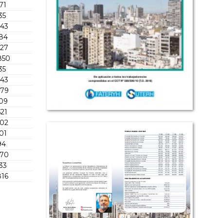
71
35
743
184
327
850
35
743
779
109
521
002
01
94
570
33
816