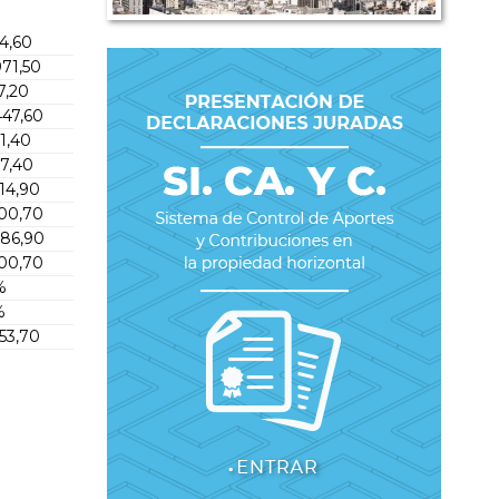
34,60
971,50
7,20
447,60
1,40
07,40
014,90
200,70
986,90
200,70
%
%
253,70