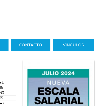
CONTACTO
VINCULOS
at.
35
743
35
743