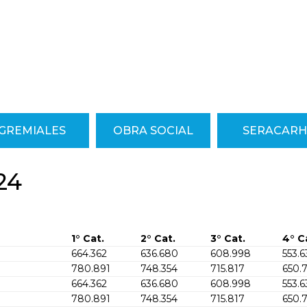
GREMIALES
OBRA SOCIAL
SERACARH
024
1° Cat.
2° Cat.
3° Cat.
4° C
664.362
636.680
608.998
553.6
780.891
748.354
715.817
650.
664.362
636.680
608.998
553.6
780.891
748.354
715.817
650.