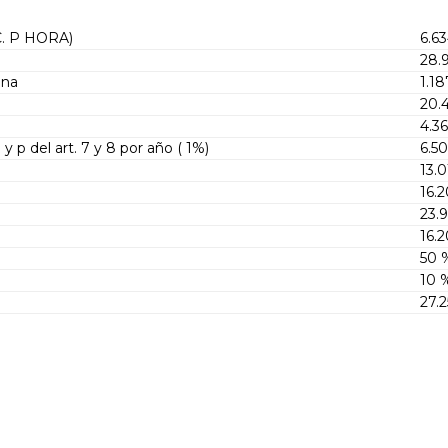
C. P HORA)
6.6
28.
ina
1.18
20.
4.36
y p del art. 7 y 8 por año ( 1%)
6.5
13.
16.
23.
16.
50 
10 
27.