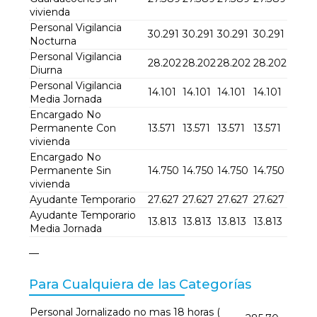
vivienda
Personal Vigilancia
30.291
30.291
30.291
30.291
Nocturna
Personal Vigilancia
28.202
28.202
28.202
28.202
Diurna
Personal Vigilancia
14.101
14.101
14.101
14.101
Media Jornada
Encargado No
Permanente Con
13.571
13.571
13.571
13.571
vivienda
Encargado No
Permanente Sin
14.750
14.750
14.750
14.750
vivienda
Ayudante Temporario
27.627
27.627
27.627
27.627
Ayudante Temporario
13.813
13.813
13.813
13.813
Media Jornada
—
Para Cualquiera de las Categorías
Personal Jornalizado no mas 18 horas (