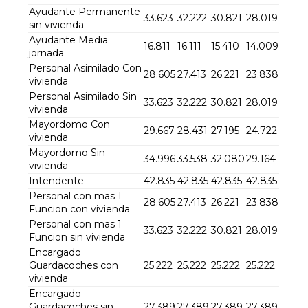
Ayudante Permanente
33.623
32.222
30.821
28.019
sin vivienda
Ayudante Media
16.811
16.111
15.410
14.009
jornada
Personal Asimilado Con
28.605
27.413
26.221
23.838
vivienda
Personal Asimilado Sin
33.623
32.222
30.821
28.019
vivienda
Mayordomo Con
29.667
28.431
27.195
24.722
vivienda
Mayordomo Sin
34.996
33.538
32.080
29.164
vivienda
Intendente
42.835
42.835
42.835
42.835
Personal con mas 1
28.605
27.413
26.221
23.838
Funcion con vivienda
Personal con mas 1
33.623
32.222
30.821
28.019
Funcion sin vivienda
Encargado
Guardacoches con
25.222
25.222
25.222
25.222
vivienda
Encargado
Guardacoches sin
27.389
27.389
27.389
27.389