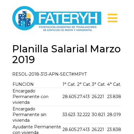
Planilla Salarial Marzo
2019
RESOL-2018-313-APN-SECT#MPYT
FUNCION
1° Cat.
2° Cat.
3° Cat.
4° Cat.
Encargado
Permanente con
28.605
27.413
26.221
23.838
vivienda
Encargado
Permanente sin
33.623
32.222
30.821
28.019
vivienda
Ayudante Permanente
28.605
27.413
26.221
23.838
con vivienda