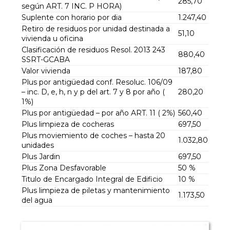
285,70
según ART. 7 INC. P HORA)
Suplente con horario por dia
1.247,40
Retiro de residuos por unidad destinada a
51,10
vivienda u oficina
Clasificación de residuos Resol. 2013 243
880,40
SSRT-GCABA
Valor vivienda
187,80
Plus por antigüedad conf. Resoluc. 106/09
– inc. D, e, h, n y p del art. 7 y 8 por año (
280,20
1%)
Plus por antigüedad – por año ART. 11 ( 2%)
560,40
Plus limpieza de cocheras
697,50
Plus moviemiento de coches – hasta 20
1.032,80
unidades
Plus Jardin
697,50
Plus Zona Desfavorable
50 %
Titulo de Encargado Integral de Edificio
10 %
Plus limpieza de piletas y mantenimiento
1.173,50
del agua