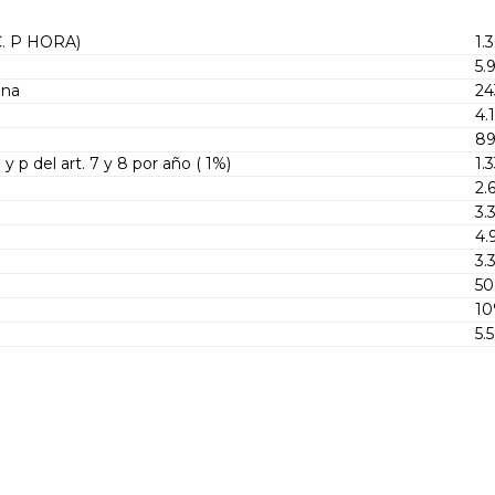
C. P HORA)
1.
5.
ina
24
4.
89
y p del art. 7 y 8 por año ( 1%)
1.
2.
3.
4.
3.
5
1
5.