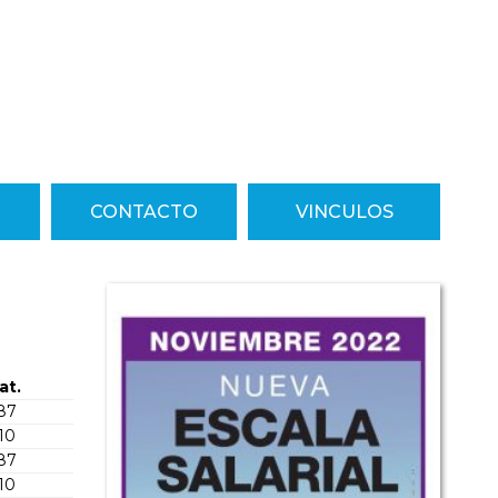
CONTACTO
VINCULOS
at.
587
510
587
510