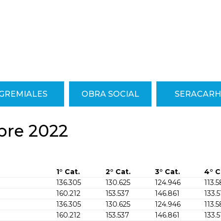
GREMIALES
OBRA SOCIAL
SERACARH
mbre 2022
1° Cat.
2° Cat.
3° Cat.
4° C
136.305
130.625
124.946
113.
160.212
153.537
146.861
133.
136.305
130.625
124.946
113.
160.212
153.537
146.861
133.