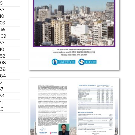
55
587
510
803
965
109
587
510
182
508
338
384
92
67
83
41
20